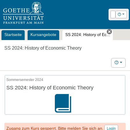
OLAT
Login
Hilfe
Startseite
Kursangebote
SS 2024: History of Ec...
Tab schl
SS 2024: History of Economic Theory
Hilfe
Sommersemester 2024
SS 2024: History of Economic Theory
Zugang zum Kurs gesperrt. Bitte melden Sie sich an.
Login