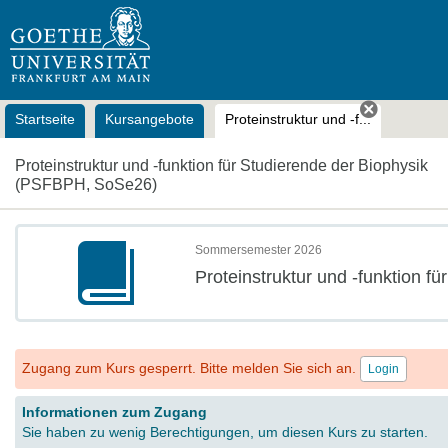
OLAT
Startseite
Kursangebote
Proteinstruktur und -f...
Tab schli
Proteinstruktur und -funktion für Studierende der Biophysik
(PSFBPH, SoSe26)
Sommersemester 2026
Proteinstruktur und -funktion 
Zugang zum Kurs gesperrt. Bitte melden Sie sich an.
Login
Informationen zum Zugang
Sie haben zu wenig Berechtigungen, um diesen Kurs zu starten.