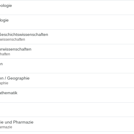
ologie
logie
Geschichtswissenschaften
swissenschaften
urwissenschaften
haften
en
en / Geographie
aphie
athematik
mie und Pharmazie
armazie