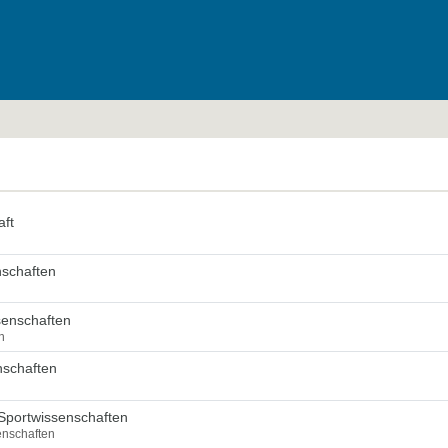
aft
nschaften
senschaften
n
nschaften
Sportwissenschaften
enschaften