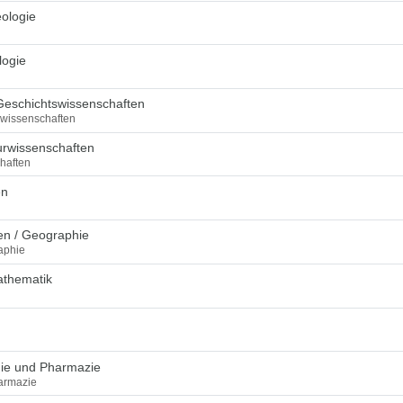
ologie
logie
Geschichtswissenschaften
swissenschaften
urwissenschaften
haften
en
en / Geographie
aphie
athematik
mie und Pharmazie
armazie