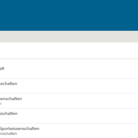
aft
nschaften
senschaften
n
nschaften
Sportwissenschaften
enschaften