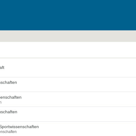
aft
nschaften
senschaften
n
nschaften
Sportwissenschaften
enschaften