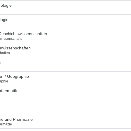
ologie
logie
Geschichtswissenschaften
swissenschaften
urwissenschaften
haften
en
en / Geographie
aphie
athematik
mie und Pharmazie
armazie