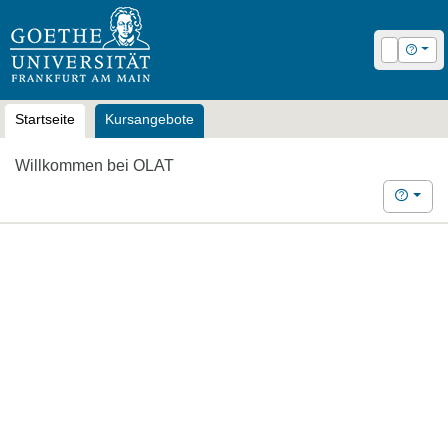
OLAT
Login
Hilfe
Startseite
Kursangebote
Willkommen bei OLAT
Hilfe