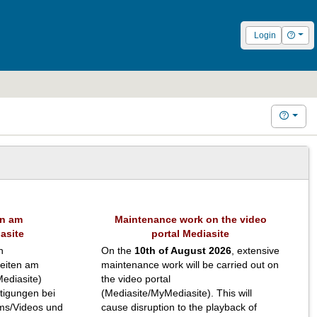
Hilfe
Login
Hilfe
en am
Maintenance work on the video
asite
portal Mediasite
n
On the
10th of August 2026
, extensive
eiten am
maintenance work will be carried out on
ediasite)
the video portal
htigungen bei
(Mediasite/MyMediasite). This will
ms/Videos und
cause disruption to the playback of