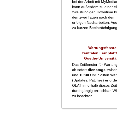
bei der Arbeit mit MyMedias
kann außerdem zu einer ei
zweistündigen Downtime k
den zwei Tagen nach dem
erfolgen Nacharbeiten. Auc
zu kurzen Beeinträchtigu
Wartungsfenster
zentralen Lernplatt
Goethe-Universitä
Das Zeitfenster für Wartung
ab sofort
dienstags
zwisc
und
10:30
Uhr. Sollten War
(Updates, Patches) erforderl
OLAT innerhalb dieses Zei
durchgängig erreichbar. Wir
zu beachten.