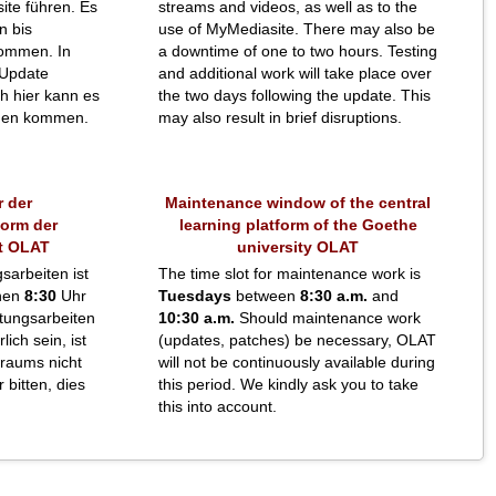
ite führen. Es
streams and videos, as well as to the
n bis
use of MyMediasite. There may also be
ommen. In
a downtime of one to two hours. Testing
 Update
and additional work will take place over
h hier kann es
the two days following the update. This
ngen kommen.
may also result in brief disruptions.
 der
Maintenance window of the central
form der
learning platform of the Goethe
t OLAT
university OLAT
sarbeiten ist
The time slot for maintenance work is
hen
8:30
Uhr
Tuesdays
between
8:30 a.m.
and
tungsarbeiten
10:30 a.m.
Should maintenance work
ich sein, ist
(updates, patches) be necessary, OLAT
traums nicht
will not be continuously available during
 bitten, dies
this period. We kindly ask you to take
this into account.