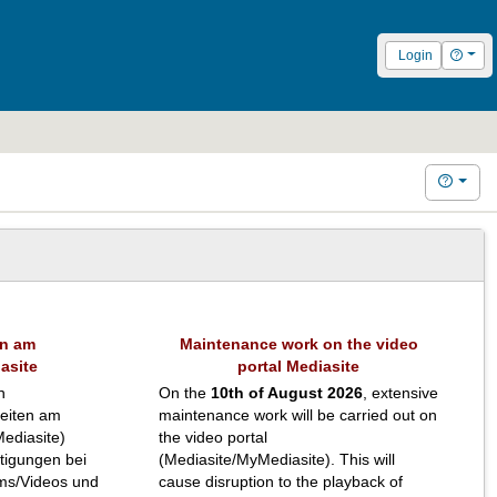
Hilfe
Login
Hilfe
en am
Maintenance work on the video
asite
portal Mediasite
n
On the
10th of August 2026
, extensive
eiten am
maintenance work will be carried out on
ediasite)
the video portal
htigungen bei
(Mediasite/MyMediasite). This will
ms/Videos und
cause disruption to the playback of