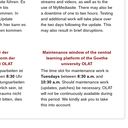
ite führen. Es
streams and videos, as well as to the
n bis
use of MyMediasite. There may also be
ommen. In
a downtime of one to two hours. Testing
 Update
and additional work will take place over
h hier kann es
the two days following the update. This
ngen kommen.
may also result in brief disruptions.
 der
Maintenance window of the central
form der
learning platform of the Goethe
t OLAT
university OLAT
sarbeiten ist
The time slot for maintenance work is
hen
8:30
Uhr
Tuesdays
between
8:30 a.m.
and
tungsarbeiten
10:30 a.m.
Should maintenance work
ich sein, ist
(updates, patches) be necessary, OLAT
traums nicht
will not be continuously available during
 bitten, dies
this period. We kindly ask you to take
this into account.