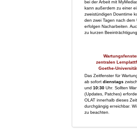
bei der Arbeit mit MyMedias
kann außerdem zu einer ei
zweistündigen Downtime k
den zwei Tagen nach dem
erfolgen Nacharbeiten. Auc
zu kurzen Beeinträchtigu
Wartungsfenster
zentralen Lernplatt
Goethe-Universitä
Das Zeitfenster für Wartung
ab sofort
dienstags
zwisc
und
10:30
Uhr. Sollten War
(Updates, Patches) erforderl
OLAT innerhalb dieses Zei
durchgängig erreichbar. Wir
zu beachten.