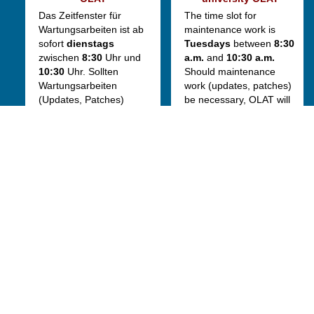
Das Zeitfenster für
The time slot for
Wartungsarbeiten ist ab
maintenance work is
sofort
dienstags
Tuesdays
between
8:30
zwischen
8:30
Uhr und
a.m.
and
10:30 a.m.
10:30
Uhr. Sollten
Should maintenance
Wartungsarbeiten
work (updates, patches)
(Updates, Patches)
be necessary, OLAT will
erforderlich sein, ist
not be continuously
OLAT innerhalb dieses
available during this
Zeitraums nicht
period. We kindly ask
durchgängig erreichbar.
you to take this into
Wir bitten, dies zu
account.
beachten.
Datenschutz
Nutzungsbedingungen
Impressum
Barrierefreiheit
Über OLAT 2026.05.1
| N5
Powered by BPS